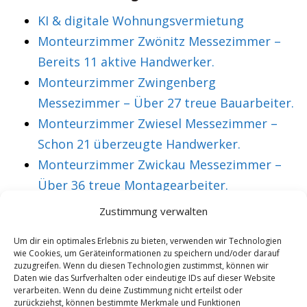
KI & digitale Wohnungsvermietung
Monteurzimmer Zwönitz Messezimmer –
Bereits 11 aktive Handwerker.
Monteurzimmer Zwingenberg
Messezimmer – Über 27 treue Bauarbeiter.
Monteurzimmer Zwiesel Messezimmer –
Schon 21 überzeugte Handwerker.
Monteurzimmer Zwickau Messezimmer –
Über 36 treue Montagearbeiter.
Zustimmung verwalten
VORHERIGER ARTIKEL
NÄCHSTER ARTIKEL
Um dir ein optimales Erlebnis zu bieten, verwenden wir Technologien
wie Cookies, um Geräteinformationen zu speichern und/oder darauf
Monteurzimmer
Monteurzimmer
zuzugreifen. Wenn du diesen Technologien zustimmst, können wir
Glauchau
Glinde
Daten wie das Surfverhalten oder eindeutige IDs auf dieser Website
verarbeiten. Wenn du deine Zustimmung nicht erteilst oder
Messezimmer –
Messezimmer –
zurückziehst, können bestimmte Merkmale und Funktionen