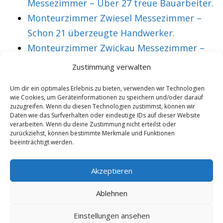
Messezimmer – Über 27 treue Bauarbeiter.
Monteurzimmer Zwiesel Messezimmer –
Schon 21 überzeugte Handwerker.
Monteurzimmer Zwickau Messezimmer –
Über 36 treue Montagearbeiter.
Zustimmung verwalten
Um dir ein optimales Erlebnis zu bieten, verwenden wir Technologien
wie Cookies, um Geräteinformationen zu speichern und/oder darauf
VORHERIGER ARTIKEL
NÄCHSTER ARTIKEL
zuzugreifen. Wenn du diesen Technologien zustimmst, können wir
Monteurzimmer
Monteurzimmer
Daten wie das Surfverhalten oder eindeutige IDs auf dieser Website
verarbeiten. Wenn du deine Zustimmung nicht erteilst oder
Glashütte
Gleisdorf
zurückziehst, können bestimmte Merkmale und Funktionen
beeinträchtigt werden.
Messezimmer –
Messezimmer –
Mehr als 14 aktive
Bereits 25 aktive
Akzeptieren
Montagearbeiter.
Bauarbeiter.
Ablehnen
Einstellungen ansehen
Copyright 2025/26 - Wohnung mieten |
Rohrexperten
|
Online