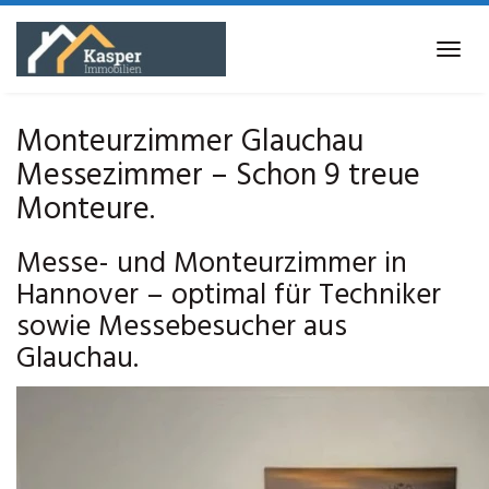
Skip
to
Tog
main
navi
content
Monteurzimmer Glauchau
Messezimmer – Schon 9 treue
Monteure.
Messe- und Monteurzimmer in
Hannover – optimal für Techniker
sowie Messebesucher aus
Glauchau.