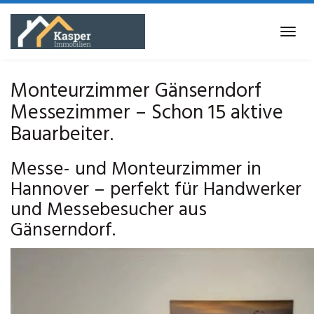
Skip
to
Tog
main
navi
content
Monteurzimmer Gänserndorf
Messezimmer – Schon 15 aktive
Bauarbeiter.
Messe- und Monteurzimmer in
Hannover – perfekt für Handwerker
und Messebesucher aus
Gänserndorf.