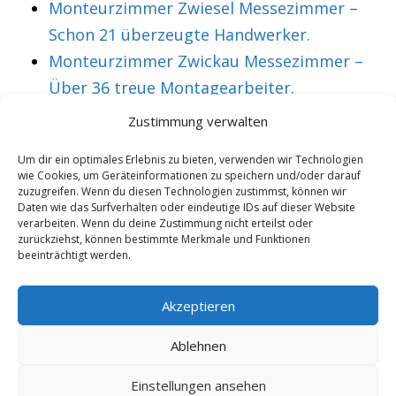
Monteurzimmer Zwiesel Messezimmer –
Schon 21 überzeugte Handwerker.
Monteurzimmer Zwickau Messezimmer –
Über 36 treue Montagearbeiter.
Zustimmung verwalten
VORHERIGER ARTIKEL
NÄCHSTER ARTIKEL
Um dir ein optimales Erlebnis zu bieten, verwenden wir Technologien
wie Cookies, um Geräteinformationen zu speichern und/oder darauf
Monteurzimmer
Monteurzimmer
zuzugreifen. Wenn du diesen Technologien zustimmst, können wir
Gammertingen
Garbsen
Daten wie das Surfverhalten oder eindeutige IDs auf dieser Website
verarbeiten. Wenn du deine Zustimmung nicht erteilst oder
Messezimmer –
Messezimmer –
zurückziehst, können bestimmte Merkmale und Funktionen
beeinträchtigt werden.
Mehr als 35
Mittlerweile 23
überzeugte
überzeugte
Akzeptieren
Handwerker.
Monteure.
Ablehnen
Einstellungen ansehen