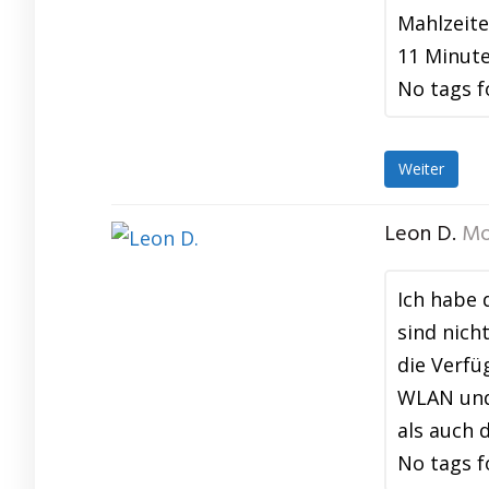
Mahlzeite
11 Minute
No tags f
Weiter
Leon D.
Mo
Ich habe 
sind nich
die Verf
WLAN und 
als auch 
No tags f