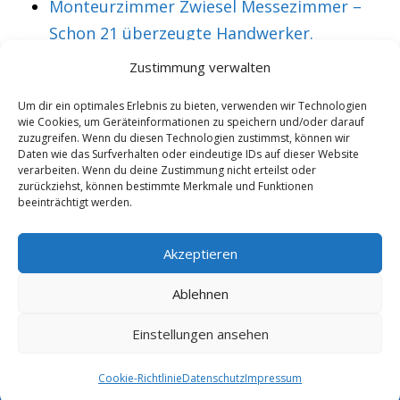
Monteurzimmer Zwiesel Messezimmer –
Schon 21 überzeugte Handwerker.
Monteurzimmer Zwickau Messezimmer –
Zustimmung verwalten
Über 36 treue Montagearbeiter.
Um dir ein optimales Erlebnis zu bieten, verwenden wir Technologien
wie Cookies, um Geräteinformationen zu speichern und/oder darauf
zuzugreifen. Wenn du diesen Technologien zustimmst, können wir
Daten wie das Surfverhalten oder eindeutige IDs auf dieser Website
VORHERIGER ARTIKEL
NÄCHSTER ARTIKEL
verarbeiten. Wenn du deine Zustimmung nicht erteilst oder
Monteurzimmer
Messezimmer
zurückziehst, können bestimmte Merkmale und Funktionen
beeinträchtigt werden.
Hannover für
Bobingen
Montagearbeiter
Monteurzimmer mit
Akzeptieren
aus Bludenz
TV & W-Lan.
Ablehnen
Einstellungen ansehen
Copyright 2025/26 - Wohnung mieten |
Rohrexperten
|
Online
Marketing
|
Cookie-Richtlinie
Datenschutz
Impressum
6.8.2026