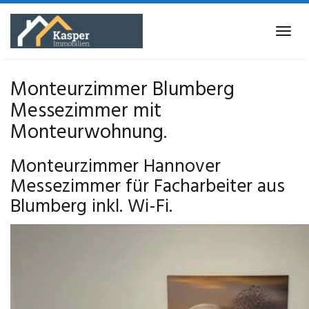
Skip
to
Tog
main
navi
content
Monteurzimmer Blumberg
Messezimmer mit
Monteurwohnung.
Monteurzimmer Hannover
Messezimmer für Facharbeiter aus
Blumberg inkl. Wi-Fi.