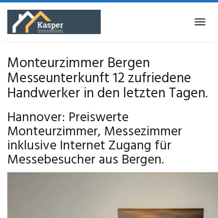
Skip
to
Tog
main
navi
content
Monteurzimmer Bergen
Messeunterkunft 12 zufriedene
Handwerker in den letzten Tagen.
Hannover: Preiswerte
Monteurzimmer, Messezimmer
inklusive Internet Zugang für
Messebesucher aus Bergen.