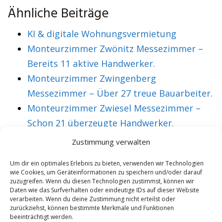
Ähnliche Beiträge
KI & digitale Wohnungsvermietung
Monteurzimmer Zwönitz Messezimmer –
Bereits 11 aktive Handwerker.
Monteurzimmer Zwingenberg
Messezimmer – Über 27 treue Bauarbeiter.
Monteurzimmer Zwiesel Messezimmer –
Schon 21 überzeugte Handwerker.
Monteurzimmer Zwickau Messezimmer –
Zustimmung verwalten
Über 36 treue Montagearbeiter.
Um dir ein optimales Erlebnis zu bieten, verwenden wir Technologien
wie Cookies, um Geräteinformationen zu speichern und/oder darauf
zuzugreifen. Wenn du diesen Technologien zustimmst, können wir
Daten wie das Surfverhalten oder eindeutige IDs auf dieser Website
VORHERIGER ARTIKEL
NÄCHSTER ARTIKEL
verarbeiten. Wenn du deine Zustimmung nicht erteilst oder
Monteurzimmer
Messezimmer
zurückziehst, können bestimmte Merkmale und Funktionen
beeinträchtigt werden.
Hannover für
Bedburg