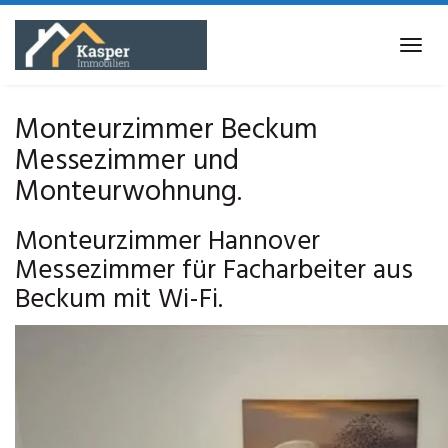
Skip
to
Tog
main
navi
content
Monteurzimmer Beckum
Messezimmer und
Monteurwohnung.
Monteurzimmer Hannover
Messezimmer für Facharbeiter aus
Beckum mit Wi-Fi.