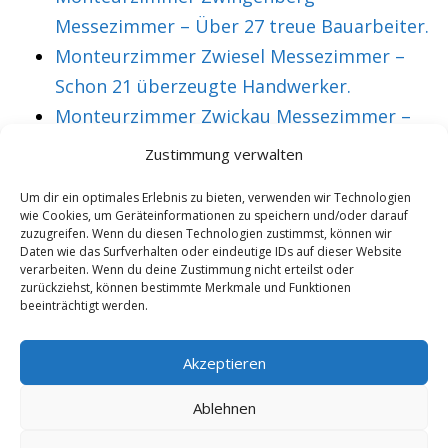
Messezimmer – Über 27 treue Bauarbeiter.
Monteurzimmer Zwiesel Messezimmer –
Schon 21 überzeugte Handwerker.
Monteurzimmer Zwickau Messezimmer –
Über 36 treue Montagearbeiter.
Zustimmung verwalten
Um dir ein optimales Erlebnis zu bieten, verwenden wir Technologien
wie Cookies, um Geräteinformationen zu speichern und/oder darauf
VORHERIGER ARTIKEL
NÄCHSTER ARTIKEL
zuzugreifen. Wenn du diesen Technologien zustimmst, können wir
Messezimmer Bad
Monteurzimmer Bad
Daten wie das Surfverhalten oder eindeutige IDs auf dieser Website
verarbeiten. Wenn du deine Zustimmung nicht erteilst oder
Berleburg
Bevensen
zurückziehst, können bestimmte Merkmale und Funktionen
beeinträchtigt werden.
Monteurzimmer
Messezimmer –
inklusive TV & W-
Schon 18 treue
Akzeptieren
Lan.
Bauarbeiter.
Ablehnen