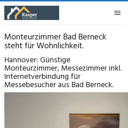
Skip
to
Tog
main
navi
content
Monteurzimmer Bad Berneck
steht für Wohnlichkeit.
Hannover: Günstige
Monteurzimmer, Messezimmer inkl.
Internetverbindung für
Messebesucher aus Bad Berneck.