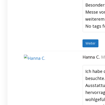
Besonders
Messe von
weiterem
No tags f
Weiter
Hanna C.
M
Ich habe 
besuchte.
Ausstattu
hervorrag
wohlgefü