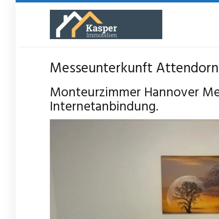
Skip
to
main
content
Messeunterkunft Attendorn
Monteurzimmer Hannover Mes
Internetanbindung.