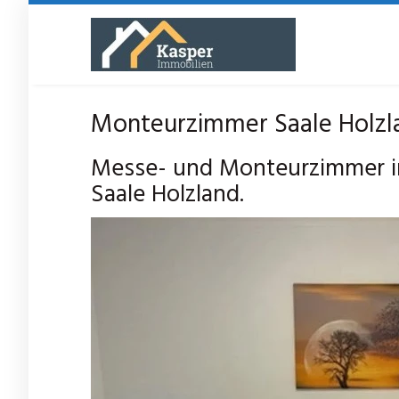
Skip
to
main
content
Monteurzimmer Saale Holzl
Messe- und Monteurzimmer in
Saale Holzland.