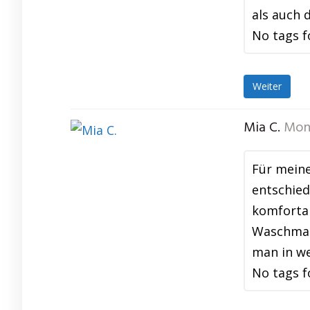
als auch 
No tags f
Weiter
Mia C.
Mon
Für meine
entschied
komfortab
Waschmasc
man in we
No tags f