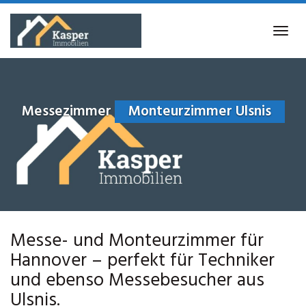
Skip
to
Tog
main
navi
content
Messezimmer
Monteurzimmer Ulsnis
Messe- und Monteurzimmer für
Hannover – perfekt für Techniker
und ebenso Messebesucher aus
Ulsnis.