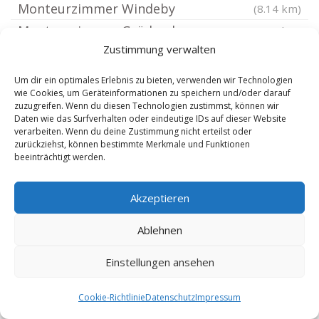
Monteurzimmer Windeby
(8.14 km)
Monteurzimmer Grödersby
(8.19 km)
Zustimmung verwalten
Monteurzimmer Rügge
(8.2 km)
Monteurzimmer Osterby bei Eckernförde
Um dir ein optimales Erlebnis zu bieten, verwenden wir Technologien
wie Cookies, um Geräteinformationen zu speichern und/oder darauf
Monteurzimmer Stolk
(8.2 km)
(8.34 km)
zuzugreifen. Wenn du diesen Technologien zustimmst, können wir
Monteurzimmer Arnis
(8.43 km)
Daten wie das Surfverhalten oder eindeutige IDs auf dieser Website
verarbeiten. Wenn du deine Zustimmung nicht erteilst oder
Monteurzimmer Klappholz
(8.9 km)
zurückziehst, können bestimmte Merkmale und Funktionen
beeinträchtigt werden.
Monteurzimmer Neuberend
(8.95 km)
Monteurzimmer Geltorf
(9.33 km)
Akzeptieren
Monteurzimmer Dörphof
(9.37 km)
Monteurzimmer Idstedt
(9.39 km)
Ablehnen
Monteurzimmer Hütten bei Ascheffel
(9.46 km)
Einstellungen ansehen
Monteurzimmer Kappeln Schlei
(9.52 km)
Monteurzimmer Busdorf bei Schleswig
Cookie-Richtlinie
Datenschutz
Impressum
Monteurzimmer Havetoftloit
(9.53 km)
(9.64 km)