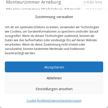
Monteurzimmer Arneburg
(16.82 km)
Monteurzimmer Walsleben Altmark
(17.3 km)
Monteurzimmer Groß Pankow Prignitz
Zustimmung verwalten
Monteurzimmer Temnitztal
(17.55 km)
(17.61 km)
Um dir ein optimales Erlebnis zu bieten, verwenden wir Technologien
Monteurzimmer Beelitz bei Stendal
wie Cookies, um Geräteinformationen zu speichern und/oder darauf
(17.75 km)
zuzugreifen. Wenn du diesen Technologien zustimmst, können wir
Monteurzimmer Neuermark-Lübars
(17.85 km)
Daten wie das Surfverhalten oder eindeutige IDs auf dieser Website
verarbeiten. Wenn du deine Zustimmung nicht erteilst oder
Monteurzimmer Meseberg Altmark
(18.32 km)
zurückziehst, können bestimmte Merkmale und Funktionen
beeinträchtigt werden.
Monteurzimmer Beuster
(18.39 km)
Monteurzimmer Pritzwalk
(18.48 km)
Akzeptieren
Monteurzimmer Friesack
(18.49 km)
Monteurzimmer Lindtorf
(18.66 km)
Ablehnen
Monteurzimmer Baben
(18.83 km)
Einstellungen ansehen
Monteurzimmer Stechow-Ferchesar
(18.97 km)
Monteurzimmer Walsleben bei Neuruppin
Cookie-Richtlinie
Datenschutz
Impressum
Monteurzimmer Goldbeck Altmark
(19.07 km)