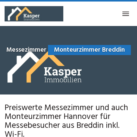
Skip
to
Tog
main
navi
content
Messezimmer
Monteurzimmer Breddin
Preiswerte Messezimmer und auch
Monteurzimmer Hannover für
Messebesucher aus Breddin inkl.
Wi-Fi.