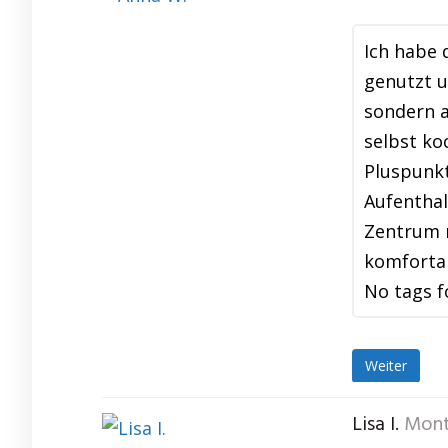
Ich habe 
genutzt u
sondern a
selbst ko
Pluspunkt
Aufenthal
Zentrum m
komfortab
No tags f
Weiter
Lisa I.
Mont