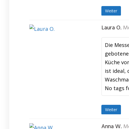
Weiter
Laura O.
Mo
Die Messe
gebotene 
Küche vor
ist ideal
Waschmasc
No tags f
Weiter
Anna W.
Mo