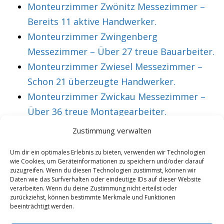
Monteurzimmer Zwönitz Messezimmer –
Bereits 11 aktive Handwerker.
Monteurzimmer Zwingenberg
Messezimmer – Über 27 treue Bauarbeiter.
Monteurzimmer Zwiesel Messezimmer –
Schon 21 überzeugte Handwerker.
Monteurzimmer Zwickau Messezimmer –
Über 36 treue Montagearbeiter.
Zustimmung verwalten
VORHERIGER ARTIKEL
NÄCHSTER ARTIKEL
Um dir ein optimales Erlebnis zu bieten, verwenden wir Technologien
wie Cookies, um Geräteinformationen zu speichern und/oder darauf
Monteurzimmer
Monteurzimmer
zuzugreifen. Wenn du diesen Technologien zustimmst, können wir
Osterwieck
Ostfildern
Daten wie das Surfverhalten oder eindeutige IDs auf dieser Website
verarbeiten. Wenn du deine Zustimmung nicht erteilst oder
Messezimmer –
Messezimmer –
zurückziehst, können bestimmte Merkmale und Funktionen
beeinträchtigt werden.
Bereits 38
Mittlerweile 39