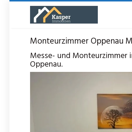
Skip
to
main
content
Monteurzimmer Oppenau Me
Messe- und Monteurzimmer i
Oppenau.