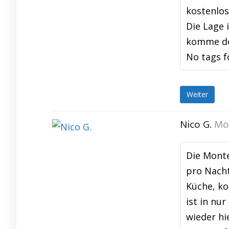
kostenlos
Die Lage 
komme def
No tags f
Weiter
Nico G.
Mo
Die Mont
pro Nacht
Küche, ko
ist in nu
wieder hi