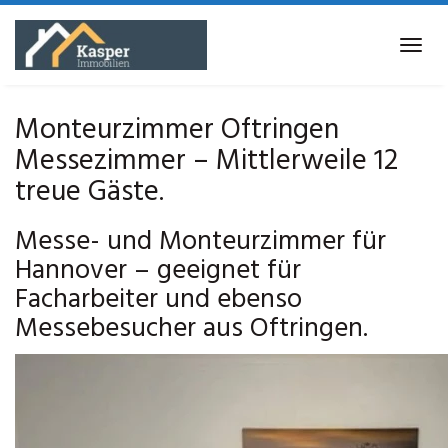
Skip
to
Tog
main
navi
content
Monteurzimmer Oftringen
Messezimmer – Mittlerweile 12
treue Gäste.
Messe- und Monteurzimmer für
Hannover – geeignet für
Facharbeiter und ebenso
Messebesucher aus Oftringen.