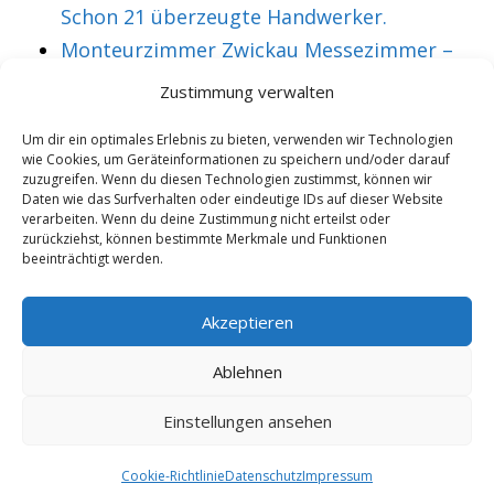
Schon 21 überzeugte Handwerker.
Monteurzimmer Zwickau Messezimmer –
Über 36 treue Montagearbeiter.
Zustimmung verwalten
Um dir ein optimales Erlebnis zu bieten, verwenden wir Technologien
wie Cookies, um Geräteinformationen zu speichern und/oder darauf
VORHERIGER ARTIKEL
NÄCHSTER ARTIKEL
zuzugreifen. Wenn du diesen Technologien zustimmst, können wir
Monteurzimmer
Monteurzimmer
Daten wie das Surfverhalten oder eindeutige IDs auf dieser Website
verarbeiten. Wenn du deine Zustimmung nicht erteilst oder
Offenburg
Ohrdruf
zurückziehst, können bestimmte Merkmale und Funktionen
beeinträchtigt werden.
Messezimmer –
Messezimmer –
Schon 17 treue
Schon 43 aktive
Akzeptieren
Facharbeiter.
Facharbeiter.
Ablehnen
Einstellungen ansehen
Copyright 2025/26 - Wohnung mieten |
Rohrexperten
|
Online
Marketing
|
Cookie-Richtlinie
Datenschutz
Impressum
9.8.2026