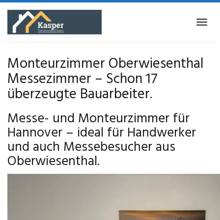
Skip
to
Tog
main
navi
content
Monteurzimmer Oberwiesenthal
Messezimmer – Schon 17
überzeugte Bauarbeiter.
Messe- und Monteurzimmer für
Hannover – ideal für Handwerker
und auch Messebesucher aus
Oberwiesenthal.