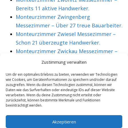
Bereits 11 aktive Handwerker.
Monteurzimmer Zwingenberg
Messezimmer – Über 27 treue Bauarbeiter.
Monteurzimmer Zwiesel Messezimmer –
Schon 21 überzeugte Handwerker.
Monteurzimmer Zwickau Messezimmer –
Über 36 treue Montagearbeiter.
Zustimmung verwalten
Um dir ein optimales Erlebnis zu bieten, verwenden wir Technologien
wie Cookies, um Geräteinformationen zu speichern und/oder darauf
VORHERIGER ARTIKEL
NÄCHSTER ARTIKEL
zuzugreifen. Wenn du diesen Technologien zustimmst, können wir
Messezimmer
Monteurzimmer
Daten wie das Surfverhalten oder eindeutige IDs auf dieser Website
verarbeiten. Wenn du deine Zustimmung nicht erteilst oder
Lingen
Linz Messezimmer –
zurückziehst, können bestimmte Merkmale und Funktionen
beeinträchtigt werden.
Monteurzimmer mit
Mittlerweile 47
W-Lan & TV.
überzeugte
Akzeptieren
Monteure.