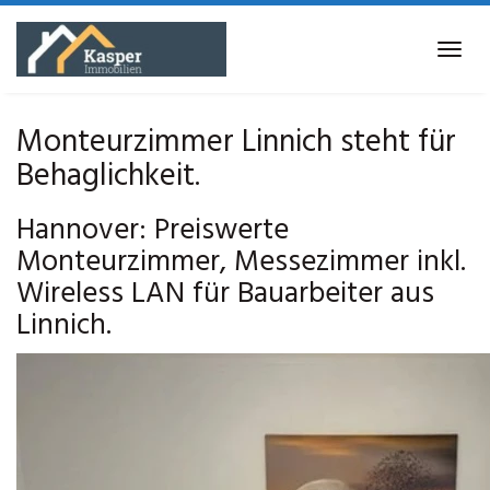
Skip
to
Tog
main
navi
content
Monteurzimmer Linnich steht für
Behaglichkeit.
Hannover: Preiswerte
Monteurzimmer, Messezimmer inkl.
Wireless LAN für Bauarbeiter aus
Linnich.