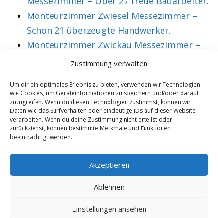
Messezimmer – Über 27 treue Bauarbeiter.
Monteurzimmer Zwiesel Messezimmer –
Schon 21 überzeugte Handwerker.
Monteurzimmer Zwickau Messezimmer –
Über 36 treue Montagearbeiter.
Zustimmung verwalten
Um dir ein optimales Erlebnis zu bieten, verwenden wir Technologien
wie Cookies, um Geräteinformationen zu speichern und/oder darauf
VORHERIGER ARTIKEL
NÄCHSTER ARTIKEL
zuzugreifen. Wenn du diesen Technologien zustimmst, können wir
Monteurzimmer
Monteurzimmer
Daten wie das Surfverhalten oder eindeutige IDs auf dieser Website
verarbeiten. Wenn du deine Zustimmung nicht erteilst oder
Langen
Langenburg steht
zurückziehst, können bestimmte Merkmale und Funktionen
beeinträchtigt werden.
Messezimmer
für Komfort und
inklusive
Gemütlichkeit.
Akzeptieren
Monteurwohnung.
Ablehnen
Einstellungen ansehen
Copyright 2025/26 - Wohnung mieten |
Rohrexperten
|
Online