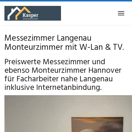
Skip
to
Tog
main
navi
content
Messezimmer Langenau
Monteurzimmer mit W-Lan & TV.
Preiswerte Messezimmer und
ebenso Monteurzimmer Hannover
für Facharbeiter nahe Langenau
inklusive Internetanbindung.