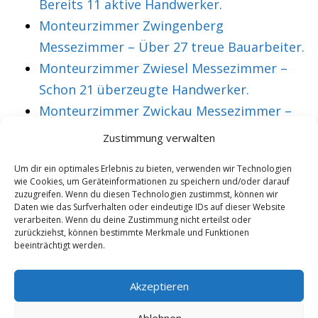
Bereits 11 aktive Handwerker.
Monteurzimmer Zwingenberg
Messezimmer – Über 27 treue Bauarbeiter.
Monteurzimmer Zwiesel Messezimmer –
Schon 21 überzeugte Handwerker.
Monteurzimmer Zwickau Messezimmer –
Über 36 treue Montagearbeiter.
Zustimmung verwalten
Um dir ein optimales Erlebnis zu bieten, verwenden wir Technologien
wie Cookies, um Geräteinformationen zu speichern und/oder darauf
VORHERIGER ARTIKEL
NÄCHSTER ARTIKEL
zuzugreifen. Wenn du diesen Technologien zustimmst, können wir
Monteurzimmer
Monteurzimmer
Daten wie das Surfverhalten oder eindeutige IDs auf dieser Website
verarbeiten. Wenn du deine Zustimmung nicht erteilst oder
Gransee
Graz Messezimmer
zurückziehst, können bestimmte Merkmale und Funktionen
beeinträchtigt werden.
Messezimmer –
– Mittlerweile 29
Mittlerweile 43
treue Bauarbeiter.
Akzeptieren
treue Bauarbeiter.
Ablehnen