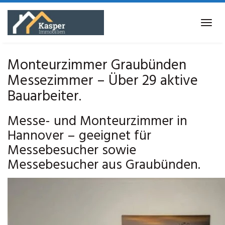
Skip
to
Tog
main
navi
content
Monteurzimmer Graubünden
Messezimmer – Über 29 aktive
Bauarbeiter.
Messe- und Monteurzimmer in
Hannover – geeignet für
Messebesucher sowie
Messebesucher aus Graubünden.