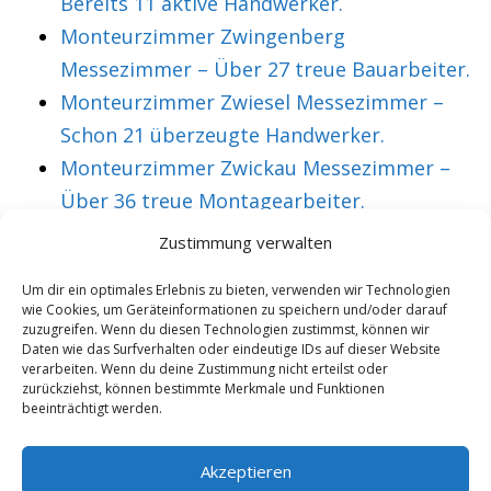
Bereits 11 aktive Handwerker.
Monteurzimmer Zwingenberg
Messezimmer – Über 27 treue Bauarbeiter.
Monteurzimmer Zwiesel Messezimmer –
Schon 21 überzeugte Handwerker.
Monteurzimmer Zwickau Messezimmer –
Über 36 treue Montagearbeiter.
Zustimmung verwalten
VORHERIGER ARTIKEL
NÄCHSTER ARTIKEL
Um dir ein optimales Erlebnis zu bieten, verwenden wir Technologien
wie Cookies, um Geräteinformationen zu speichern und/oder darauf
Monteurzimmer
Monteurzimmer
zuzugreifen. Wenn du diesen Technologien zustimmst, können wir
Gerbstedt
Geringswalde
Daten wie das Surfverhalten oder eindeutige IDs auf dieser Website
verarbeiten. Wenn du deine Zustimmung nicht erteilst oder
Messezimmer –
Messezimmer –
zurückziehst, können bestimmte Merkmale und Funktionen
beeinträchtigt werden.
Bereits 49 aktive
Mittlerweile 26
Messebesucher.
überzeugte
Akzeptieren
Techniker.