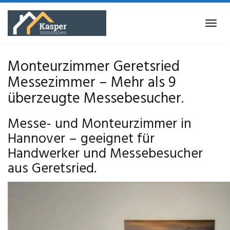
Skip
to
Tog
main
navi
content
Monteurzimmer Geretsried
Messezimmer – Mehr als 9
überzeugte Messebesucher.
Messe- und Monteurzimmer in
Hannover – geeignet für
Handwerker und Messebesucher
aus Geretsried.