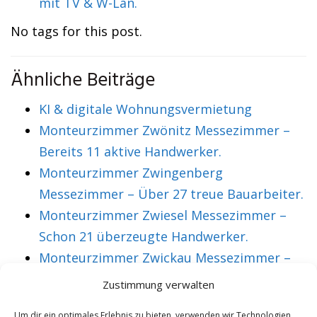
mit TV & W-Lan.
No tags for this post.
Ähnliche Beiträge
KI & digitale Wohnungsvermietung
Monteurzimmer Zwönitz Messezimmer –
Bereits 11 aktive Handwerker.
Monteurzimmer Zwingenberg
Messezimmer – Über 27 treue Bauarbeiter.
Monteurzimmer Zwiesel Messezimmer –
Schon 21 überzeugte Handwerker.
Monteurzimmer Zwickau Messezimmer –
Über 36 treue Montagearbeiter.
Zustimmung verwalten
Um dir ein optimales Erlebnis zu bieten, verwenden wir Technologien