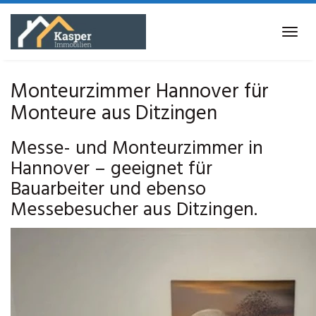
Skip
to
Tog
main
navi
content
Monteurzimmer Hannover für
Monteure aus Ditzingen
Messe- und Monteurzimmer in
Hannover – geeignet für
Bauarbeiter und ebenso
Messebesucher aus Ditzingen.