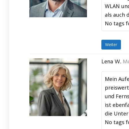
WLAN und 
als auch 
No tags f
Weiter
Lena W.
Mo
Mein Aufe
preiswert
und Ferns
ist ebenf
die Unte
No tags f