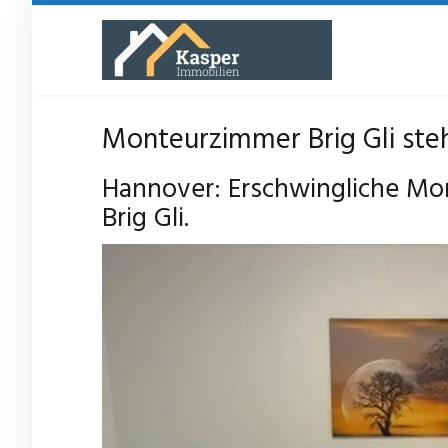
Skip
to
main
content
Monteurzimmer Brig Gli steh
Hannover: Erschwingliche Mo
Brig Gli.