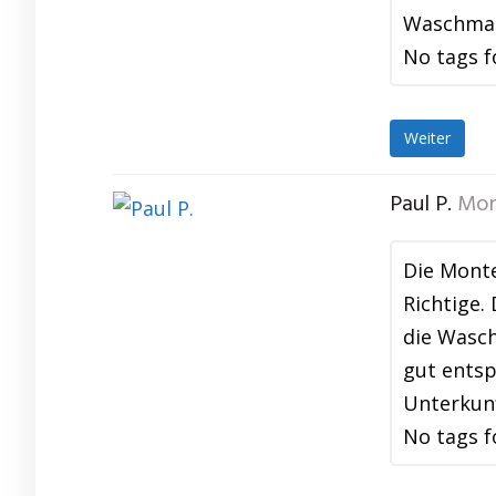
Waschmasc
No tags f
Weiter
Paul P.
Mon
Die Mont
Richtige.
die Wasch
gut entsp
Unterkun
No tags f