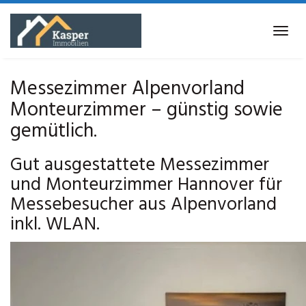
Skip
to
Tog
main
navi
content
Messezimmer Alpenvorland
Monteurzimmer – günstig sowie
gemütlich.
Gut ausgestattete Messezimmer
und Monteurzimmer Hannover für
Messebesucher aus Alpenvorland
inkl. WLAN.