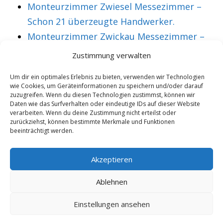
Monteurzimmer Zwiesel Messezimmer –
Schon 21 überzeugte Handwerker.
Monteurzimmer Zwickau Messezimmer –
Über 36 treue Montagearbeiter.
Zustimmung verwalten
Um dir ein optimales Erlebnis zu bieten, verwenden wir Technologien
wie Cookies, um Geräteinformationen zu speichern und/oder darauf
VORHERIGER ARTIKEL
NÄCHSTER ARTIKEL
zuzugreifen. Wenn du diesen Technologien zustimmst, können wir
Monteurzimmer
Messezimmer Aken
Daten wie das Surfverhalten oder eindeutige IDs auf dieser Website
verarbeiten. Wenn du deine Zustimmung nicht erteilst oder
Aichtal
Monteurzimmer –
zurückziehst, können bestimmte Merkmale und Funktionen
beeinträchtigt werden.
Messezimmer –
günstig und
Schon 41 aktive
gemütlich.
Akzeptieren
Montagearbeiter.
Ablehnen
Einstellungen ansehen
Copyright 2025/26 - Wohnung mieten |
Rohrexperten
|
Online
Marketing
|