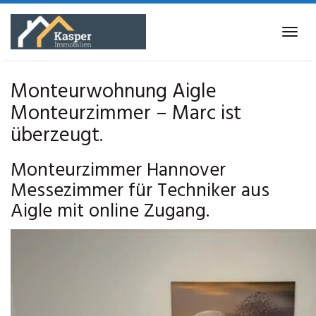
Skip
to
Tog
main
navi
content
Monteurwohnung Aigle
Monteurzimmer – Marc ist
überzeugt.
Monteurzimmer Hannover
Messezimmer für Techniker aus
Aigle mit online Zugang.